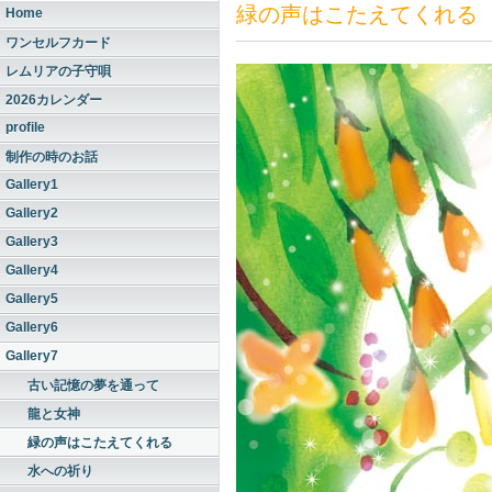
緑の声はこたえてくれる
Home
ワンセルフカード
レムリアの子守唄
2026カレンダー
profile
制作の時のお話
Gallery1
Gallery2
Gallery3
Gallery4
Gallery5
Gallery6
Gallery7
古い記憶の夢を通って
龍と女神
緑の声はこたえてくれる
水への祈り