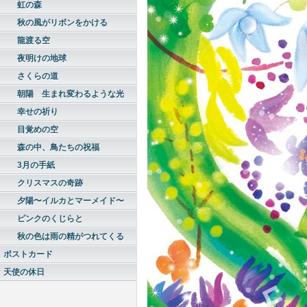
虹の森
秋の風がリボンをかける
龍渡る空
夜明けの地球
さくらの道
朝陽 生まれ変わるような光
幸せの祈り
目覚めの空
森の中、鳥たちの祝福
3月の手紙
クリスマスの奇跡
夕陽〜イルカとマーメイド〜
ピンクのくじらと
秋の色は雨の精がつれてくる
ポストカード
天使の休日