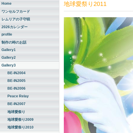
地球愛祭り2011
Home
ワンセルフカード
レムリアの子守唄
2026カレンダー
profile
制作の時のお話
Gallery1
Gallery2
Gallery3
BE-IN2004
BE-IN2005
BE-IN2006
Peace Relay
BE-IN2007
地球愛祭り
地球愛祭り2009
地球愛祭り2010